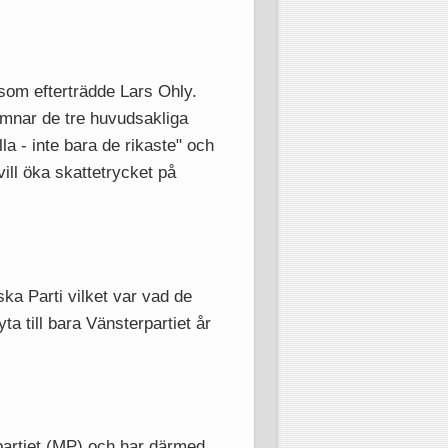
 som efterträdde Lars Ohly.
famnar de tre huvudsakliga
lla - inte bara de rikaste" och
vill öka skattetrycket på
a Parti vilket var vad de
ta till bara Vänsterpartiet år
öpartiet (MP) och har därmed