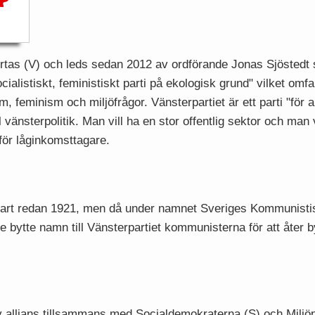
kortas (V) och leds sedan 2012 av ordförande Jonas Sjöstedt
ocialistiskt, feministiskt parti på ekologisk grund" vilket om
m, feminism och miljöfrågor. Vänsterpartiet är ett parti "för a
l vänsterpolitik. Man vill ha en stor offentlig sektor och man 
för låginkomsttagare.
tart redan 1921, men då under namnet Sveriges Kommunistisk
de bytte namn till Vänsterpartiet kommunisterna för att åter by
 av allians tillsammans med Socialdemokraterna (S) och Milj