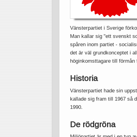
Vänsterpartiet i Sverige för
Man kallar sig "ett svenskt s
spåren inom partiet - socialis
det är väl grundkonceptet i al
höginkomsttagare till förmån 
Historia
Vänsterpartiet hade sin upps
kallade sig fram till 1967 så 
1990.
De rödgröna
Miljöpartiet är med i en typ