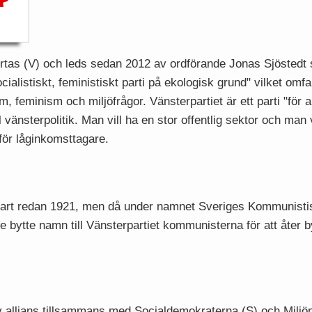
kortas (V) och leds sedan 2012 av ordförande Jonas Sjöstedt
ocialistiskt, feministiskt parti på ekologisk grund" vilket om
m, feminism och miljöfrågor. Vänsterpartiet är ett parti "för a
l vänsterpolitik. Man vill ha en stor offentlig sektor och man 
för låginkomsttagare.
tart redan 1921, men då under namnet Sveriges Kommunistisk
de bytte namn till Vänsterpartiet kommunisterna för att åter by
 av allians tillsammans med Socialdemokraterna (S) och Milj