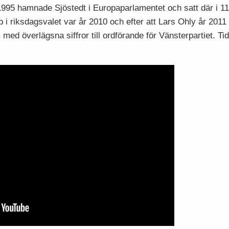
 1995 hamnade Sjöstedt i Europaparlamentet och satt där i 11
 i riksdagsvalet var år 2010 och efter att Lars Ohly år 201
ed överlägsna siffror till ordförande för Vänsterpartiet. Tidi