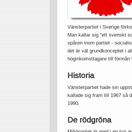
Vänsterpartiet i Sverige för
Man kallar sig "ett svenskt s
spåren inom partiet - socialis
det är väl grundkonceptet i al
höginkomsttagare till förmån 
Historia
Vänsterpartiet hade sin upps
kallade sig fram till 1967 så 
1990.
De rödgröna
Miljöpartiet är med i en typ