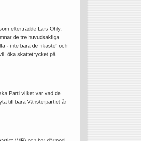
 som efterträdde Lars Ohly.
famnar de tre huvudsakliga
lla - inte bara de rikaste" och
vill öka skattetrycket på
a Parti vilket var vad de
ta till bara Vänsterpartiet år
öpartiet (MP) och har därmed